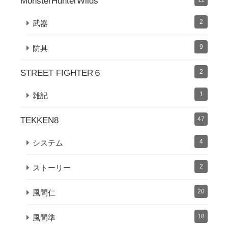
MonsterHunterWilds
2
武器
9
防具
STREET FIGHTER６
2
1
雑記
TEKKEN8
47
4
システム
2
ストーリー
20
風間仁
18
風間準