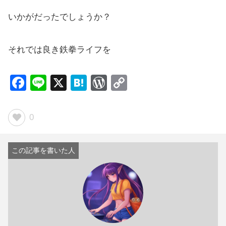
いかがだったでしょうか？
それでは良き鉄拳ライフを
F
Li
X
H
W
C
a
n
at
or
o
c
e
e
d
p
0
e
n
Pr
y
b
a
e
Li
o
ss
n
o
k
k