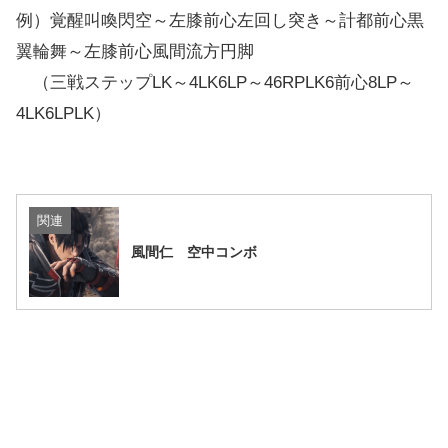
例）覚醒叫喚閃空～左膝前心左回し突き～計都前心黒
翼輪舞～左膝前心風間流方円脚
（三戦ステップLK～4LK6LP～46RPLK6前心8LP～
4LK6LPLK）
関連
風間仁 空中コンボ