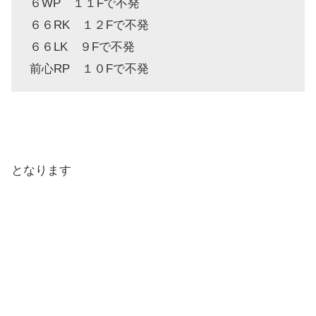
６WP １１Fで不発
６６RK １２Fで不発
６６LK ９Fで不発
前心RP １０Fで不発
となります