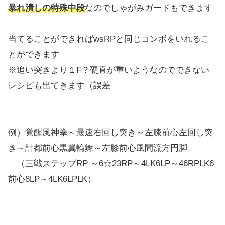
暴れ潰しの特殊中段
なのでしゃがみガードもできます
当てることができればwsRPと同じコンボをいれるこ
とができます
※追い突きより１F？硬直が重いようなのでできない
レシピも出てきます（誤差
例）覚醒風神拳～最速右回し突き～左膝前心左回し突
き～計都前心黒翼輪舞～左膝前心風間流方円脚
（三戦ステップRP ～6☆23RP～4LK6LP～46RPLK6
前心8LP～4LK6LPLK）