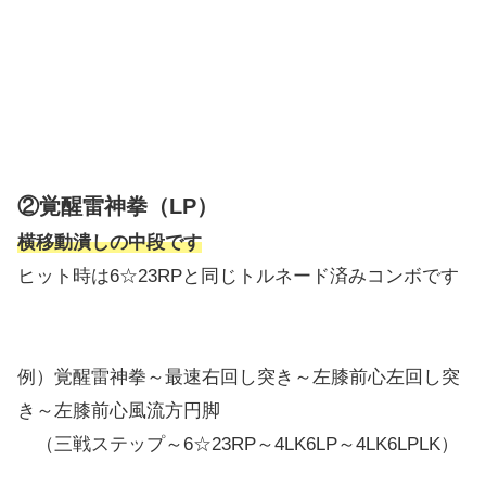
②覚醒雷神拳（LP）
横移動潰しの中段です
ヒット時は6☆23RPと同じトルネード済みコンボです
例）覚醒雷神拳～最速右回し突き～左膝前心左回し突
き～左膝前心風流方円脚
（三戦ステップ～6☆23RP～4LK6LP～4LK6LPLK）