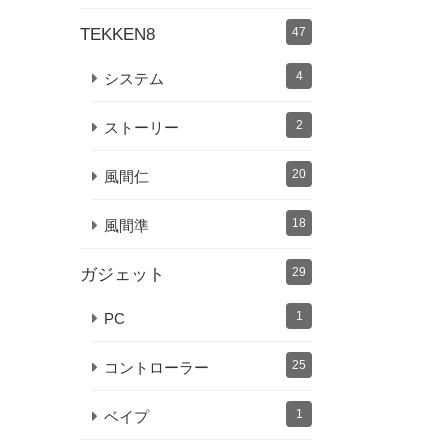
TEKKEN8
47
4
システム
2
ストーリー
20
風間仁
18
風間準
ガジェット
29
1
PC
25
コントローラー
1
ベイプ