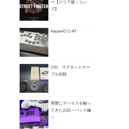
ー【クリア後～コン
プ】
Haute42 C-AT
CIO マグネットケー
ブル比較
実際にデバイスを触っ
てきたお話～パッド編
～