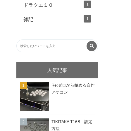
ドラクエ１０
1
雑記
1
人気記事
Re:ゼロから始める自作
アケコン
TIKITAKA T16B 設定
方法