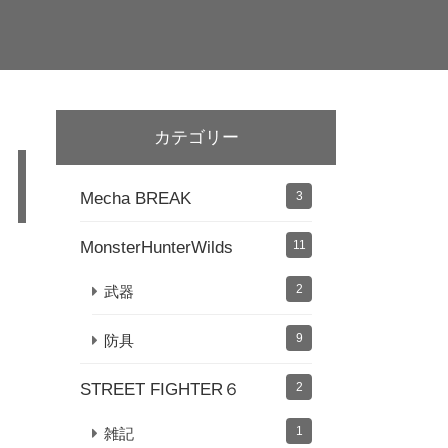
カテゴリー
Mecha BREAK
3
MonsterHunterWilds
11
2
武器
9
防具
STREET FIGHTER６
2
1
雑記