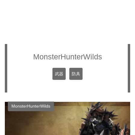
MonsterHunterWilds
武器
防具
MonsterHunterWilds