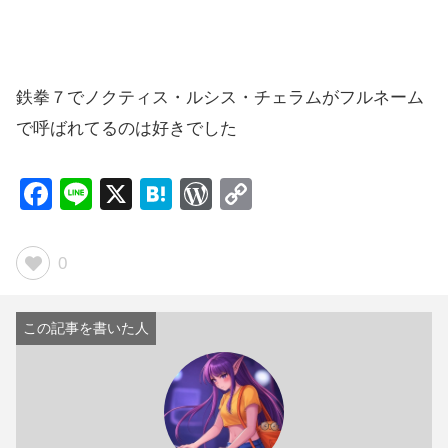
鉄拳７でノクティス・ルシス・チェラムがフルネーム
で呼ばれてるのは好きでした
F
Li
X
H
W
C
a
n
at
or
o
c
e
e
d
p
0
e
n
Pr
y
b
a
e
Li
o
ss
n
o
k
k