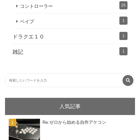
25
コントローラー
1
ベイプ
ドラクエ１０
1
雑記
1
人気記事
Re:ゼロから始める自作アケコン