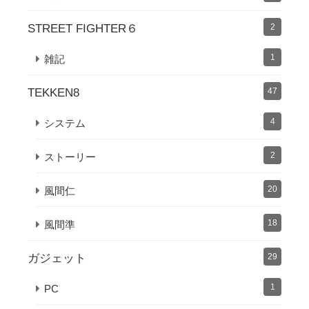
STREET FIGHTER６
2
1
雑記
TEKKEN8
47
4
システム
2
ストーリー
20
風間仁
18
風間準
ガジェット
29
1
PC