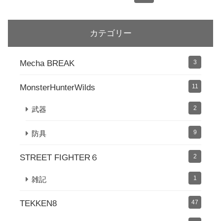
カテゴリー
Mecha BREAK
3
MonsterHunterWilds
11
2
武器
9
防具
STREET FIGHTER６
2
1
雑記
TEKKEN8
47