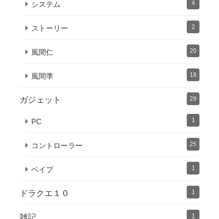
4
システム
2
ストーリー
20
風間仁
18
風間準
ガジェット
29
1
PC
25
コントローラー
1
ベイプ
ドラクエ１０
1
雑記
1