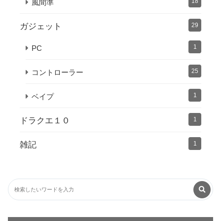
18
風間準
ガジェット
29
1
PC
25
コントローラー
1
ベイプ
ドラクエ１０
1
雑記
1